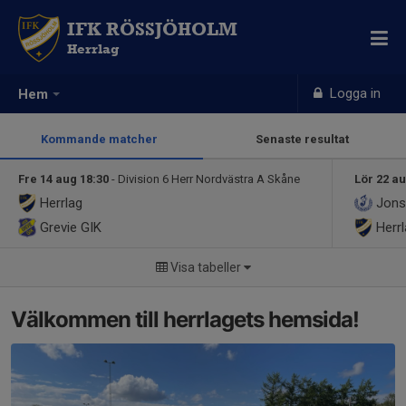
IFK RÖSSJÖHOLM
Herrlag
Logga in
Hem
Kommande matcher
Senaste resultat
Fre 14 aug 18:30
- Division 6 Herr Nordvästra A Skåne
Lör 22 au
Herrlag
Jons
Grevie GIK
Herrl
Visa tabeller
Välkommen till herrlagets hemsida!