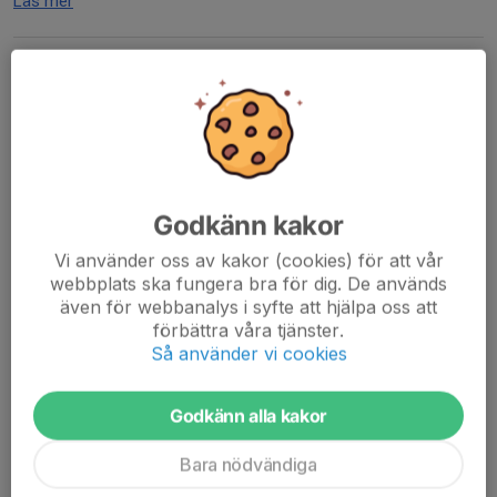
Läs mer
Medlemsavgifter 2022
28 mar 2022
0 kommentarer
Idag går fakturor ut för medlemsavgiften 2022.
Alla aktiva spelare som varit igång i år kommer att få en faktura
på den mailadress som ni också har kopplade till Svenska lag
Godkänn kakor
och som kallelser kommer till er vid matcher...
Läs mer
Vi använder oss av kakor (cookies) för att vår
webbplats ska fungera bra för dig. De används
även för webbanalys i syfte att hjälpa oss att
Årsfest 2021 - 27 november SAVE THE
förbättra våra tjänster.
DATE!
Så använder vi cookies
26 okt 2021
0 kommentarer
Godkänn alla kakor
Bara nödvändiga