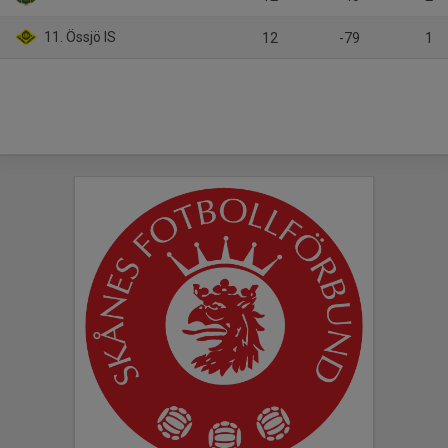
11. Össjö IS
12
-79
1