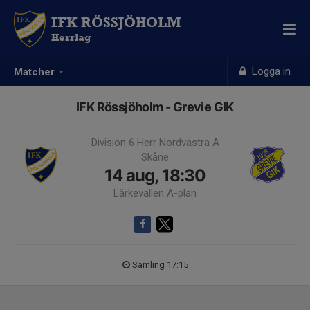
IFK RÖSSJÖHOLM
Herrlag
Logga in
Matcher
IFK Rössjöholm - Grevie GIK
Division 6 Herr Nordvästra A
Skåne
14 aug, 18:30
Lärkevallen A-plan
Samling 17:15