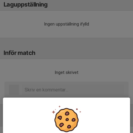
Laguppställning
Ingen uppställning ifylld
Inför match
Inget skrivet
Tabell