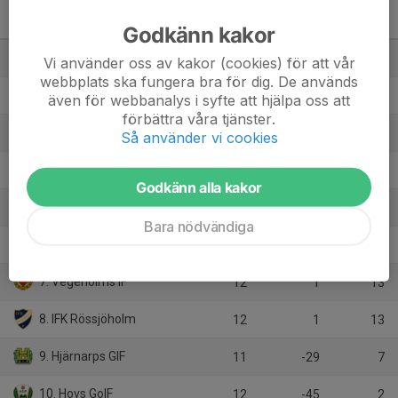
Division 6 Herr Nordvästra
A Skåne
M
+/-
P
Godkänn kakor
1. Grevie GIK
13
24
33
Vi använder oss av kakor (cookies) för att vår
webbplats ska fungera bra för dig. De används
2. Skäldervikens IF
13
44
32
även för webbanalys i syfte att hjälpa oss att
förbättra våra tjänster.
3. Jonstorps IF
12
28
28
Så använder vi cookies
4. Väsby FK
11
29
25
Godkänn alla kakor
5. Förslövs IF
13
24
21
Bara nödvändiga
6. Västra Karups FK
13
2
20
7. Vegeholms IF
12
1
13
8. IFK Rössjöholm
12
1
13
9. Hjärnarps GIF
11
-29
7
10. Hovs GoIF
12
-45
2