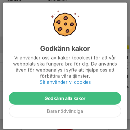
Ålder
24 år
Godkänn kakor
ALLA SERIER
ALLA ÅR
Vi använder oss av kakor (cookies) för att vår
2026
2
0
0
1
webbplats ska fungera bra för dig. De används
2024
1
0
0
0
även för webbanalys i syfte att hjälpa oss att
förbättra våra tjänster.
2022
17
3
0
1
Så använder vi cookies
Totalt
20
3
0
2
Godkänn alla kakor
Bara nödvändiga