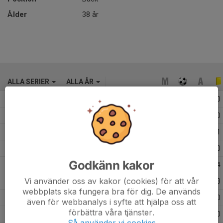
Ålder
38 år
ALLA SERIER
ALLA ÅR
2026
1
0
0
0
2025
9
0
0
0
2024
15
0
0
1
2023
5
0
0
0
Godkänn kakor
2022
21
3
0
4
Vi använder oss av kakor (cookies) för att vår
2021
17
0
0
3
webbplats ska fungera bra för dig. De används
2020
10
0
0
0
även för webbanalys i syfte att hjälpa oss att
förbättra våra tjänster.
2019
7
0
0
0
Så använder vi cookies