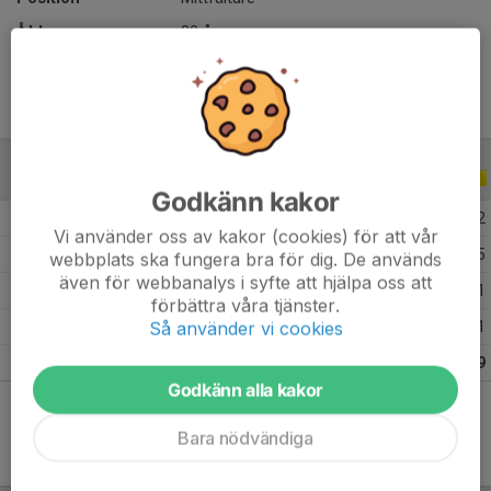
Ålder
20 år
ALLA SERIER
ALLA ÅR
Godkänn kakor
2026
17
5
0
2
Vi använder oss av kakor (cookies) för att vår
2025
27
5
0
5
webbplats ska fungera bra för dig. De används
även för webbanalys i syfte att hjälpa oss att
2024
21
5
0
1
förbättra våra tjänster.
Så använder vi cookies
2023
31
2
0
1
Totalt
96
17
0
9
Godkänn alla kakor
Bara nödvändiga