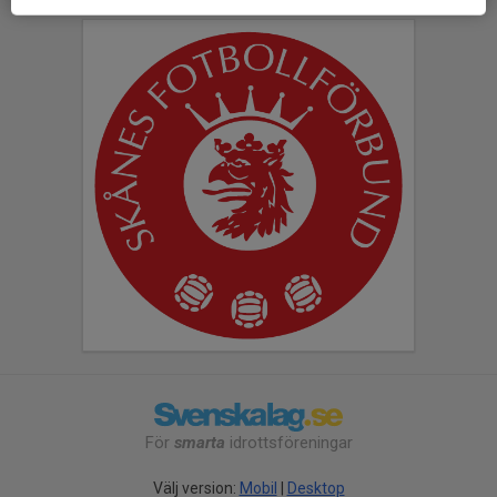
För
smarta
idrottsföreningar
Välj version:
Mobil
|
Desktop