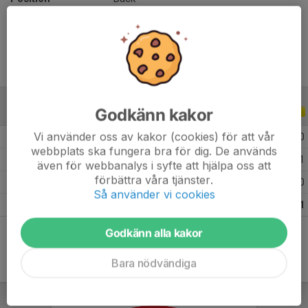
Ålder
22 år
Godkänn kakor
ALLA SERIER
ALLA ÅR
Vi använder oss av kakor (cookies) för att vår
2026
12
6
0
0
webbplats ska fungera bra för dig. De används
2025
21
2
0
1
även för webbanalys i syfte att hjälpa oss att
förbättra våra tjänster.
2024
7
1
0
0
Så använder vi cookies
Totalt
40
9
0
1
Godkänn alla kakor
Bara nödvändiga