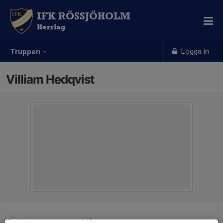
IFK RÖSSJÖHOLM
Herrlag
Logga in
Truppen
Villiam Hedqvist
Position
Målvakt