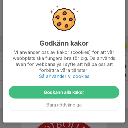
Ålder
18 år
Godkänn kakor
ALLA SERIER
ALLA ÅR
Vi använder oss av kakor (cookies) för att vår
2026
14
0
0
0
0
0
webbplats ska fungera bra för dig. De används
även för webbanalys i syfte att hjälpa oss att
2025
27
11
0
0
0
1
förbättra våra tjänster.
Så använder vi cookies
Totalt
41
11
0
0
0
1
Godkänn alla kakor
Bara nödvändiga