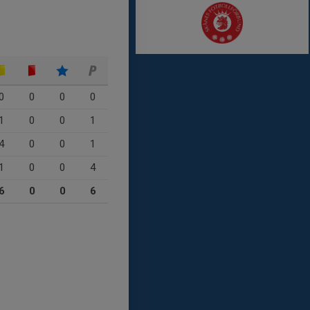
0
0
0
0
1
0
0
1
4
0
0
1
1
0
0
4
6
0
0
6