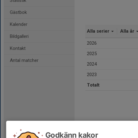
Statistik
Gästbok
Kalender
Alla serier
Alla år
Bildgalleri
2026
Kontakt
2025
Antal matcher
2024
2023
Totalt
Godkänn kakor