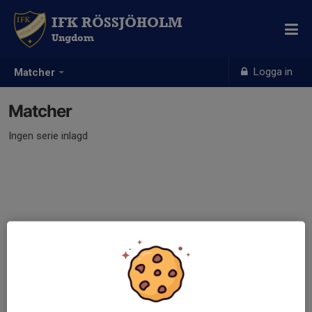
IFK RÖSSJÖHOLM
Ungdom
Logga in
Matcher
Matcher
Ingen serie inlagd