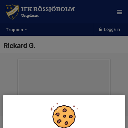
IFK RÖSSJÖHOLM
Ungdom
Logga in
Truppen
Rickard G.
Titel