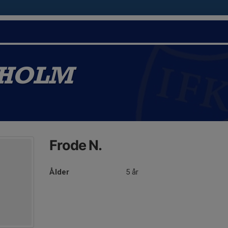
ÖHOLM
Frode N.
Ålder
5 år