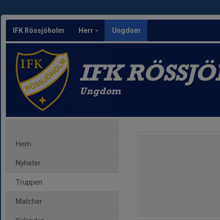
IFK Rössjöholm
Herr
Ungdom
IFK RÖSSJ
Ungdom
Hem
Nyheter
Truppen
Matcher