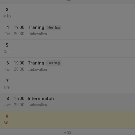
3
Mån
4
19:00
Träning
Herrlag
20:30
Tis
Lärkevallen
5
Ons
6
19:00
Träning
Herrlag
20:30
Tor
Lärkevallen
7
Fre
8
15:00
Internmatch
23:00
Lör
Lärkevallen
9
Sön
v.33