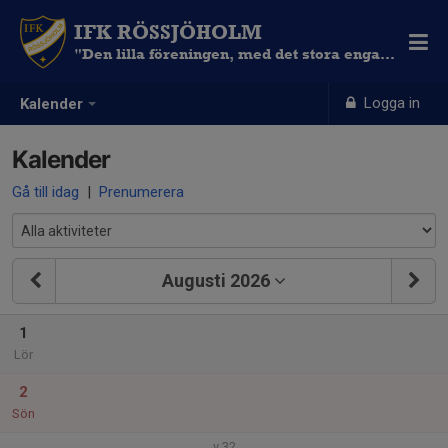
IFK RÖSSJÖHOLM
"Den lilla föreningen, med det stora engagemanget"
Logga in
Kalender
Kalender
Gå till idag
|
Prenumerera
Augusti 2026
1
Lör
2
Sön
v.32