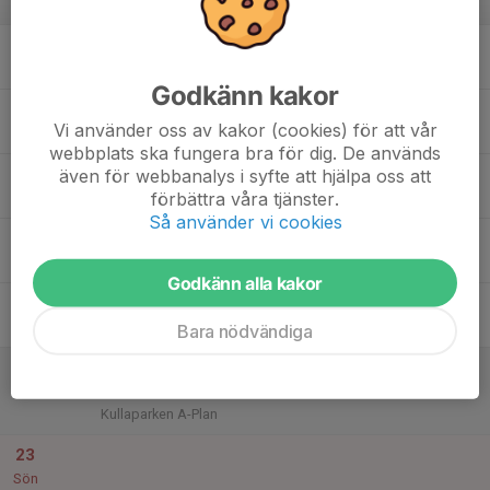
v.34
17
Mån
Godkänn kakor
18
19:00
Träning
Herrlag
Vi använder oss av kakor (cookies) för att vår
20:30
Tis
Lärkevallen
webbplats ska fungera bra för dig. De används
19
även för webbanalys i syfte att hjälpa oss att
förbättra våra tjänster.
Ons
Så använder vi cookies
20
19:00
Träning
Herrlag
20:30
Tor
Lärkevallen
Godkänn alla kakor
21
Fre
Bara nödvändiga
22
13:00
Match mot Jonstorps IF
Herrlag
15:00
Lör
Division 6 Herr Nordvästra A Skåne
Kullaparken A-Plan
23
Sön