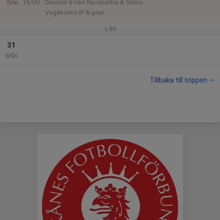
16:00
Sön
Division 6 Herr Nordvästra A Skåne
Vegeholms IP A-plan
v.36
31
Mån
Tillbaka till toppen