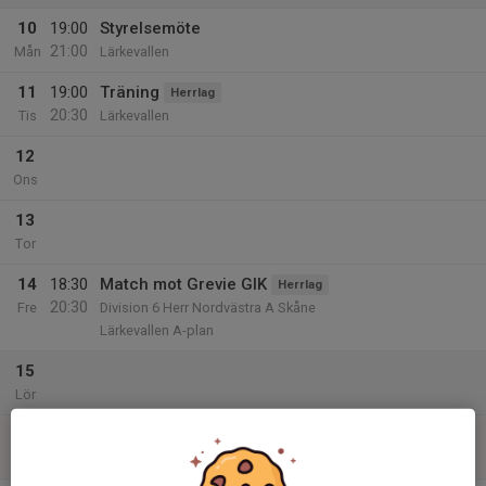
10
19:00
Styrelsemöte
21:00
Mån
Lärkevallen
11
19:00
Träning
Herrlag
20:30
Tis
Lärkevallen
12
Ons
13
Tor
14
18:30
Match mot Grevie GIK
Herrlag
20:30
Fre
Division 6 Herr Nordvästra A Skåne
Lärkevallen A-plan
15
Lör
16
Sön