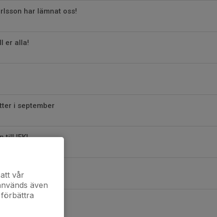
arlsson har lämnat oss!
l er alla!
ätter i september
till IFK!
att vår
 används även
 förbättra