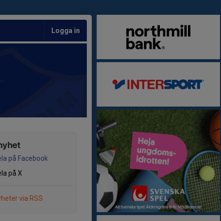
Logga in
nyhet
la på Facebook
la på X
heter via RSS