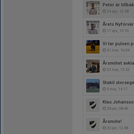
Peter är tillbak
24 apr, 12:58
Årets Nyförvär
17 apr, 13:10
Vi tar pulsen 
31 mar, 16:04
Årsmötet avkla
23 mar, 13:52
Stabil storseg
5 mar, 14:17
Klas Johansson
28 jan, 08:46
Årsmöte!
20 jan, 12:48