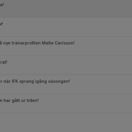
a!
v!
på nye tränarprofilen Malte Carlsson!
rat!
er när IFK sprang igång säsongen!
 har gått ur tiden!