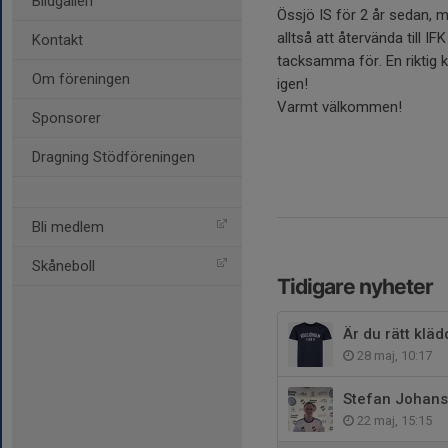
Bildgalleri
Össjö IS för 2 år sedan, m
alltså att återvända till IF
Kontakt
tacksamma för. En riktig
Om föreningen
igen!
Varmt välkommen!
Sponsorer
Dragning Stödföreningen
Bli medlem
Skåneboll
Tidigare nyheter
Är du rätt kläd
28 maj, 10:17
Stefan Johan
22 maj, 15:15