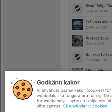
Sven "Bölja" K
14 jan, 13:44
Från oss alla til
19 dec 2025
Årsfest 2025
3 okt 2025
Bollskoj forts
24 aug 2025
Måns Johnsson 
12 jun 2025
Godkänn kakor
Nyförvärv!
Vi använder oss av kakor (cookies) för 
5 jun 2025
webbplats ska fungera bra för dig. De
för webbanalys i syfte att hjälpa oss att
våra tjänster.
Så använder vi cookies