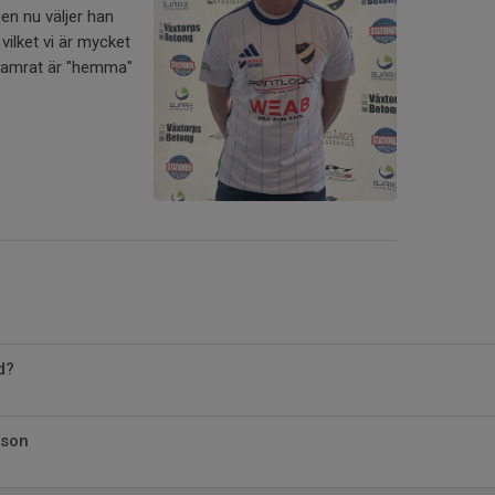
en nu väljer han
K vilket vi är mycket
 kamrat är "hemma"
d?
sson