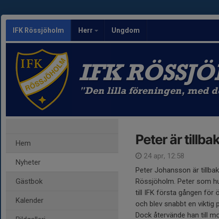
IFK Rössjöholm
Herr
Ungdom
IFK RÖSSJ
"Den lilla föreningen, med 
Peter är tillba
Hem
24 apr, 12:58
Nyheter
Peter Johansson är tillbak
Gästbok
Rössjöholm. Peter som hun
till IFK första gången för
Kalender
och blev snabbt en viktig p
Dock återvände han till m