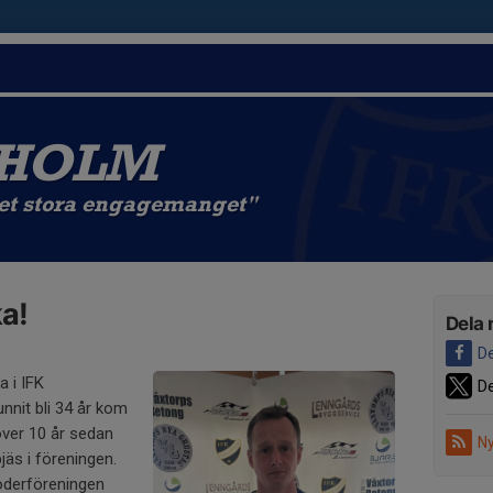
ÖHOLM
det stora engagemanget"
ka!
Dela 
De
a i IFK
De
nit bli 34 år kom
 över 10 år sedan
Ny
jäs i föreningen.
oderföreningen